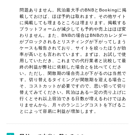
問題ありません。民泊最大手のBNBとBookingに掲
載しておけば、ほぼ予約は取れます。その他サイト
に掲載しても埋まるところは埋まります。掲載する
プラットフォームが減少しても予約や売上はほぼ変
わりません。また、BNBの場合はBNBのカレンダー
がブロックされるとリスティングが下がってしまう
ケースも報告されており、サイトを絞ったほうが効
率が高いとも言われています。まずは、お試しで使
用していただき、これまでの代行業者と比較して最
終の利益が弊社に依頼した場合とを比べてくださ
い。ただし、閑散期の場合売上が下がるのは当然で
す。切り替えるタイミングが閑散期を迎える場合こ
そ、コストカットが必要ですので、思い切って切り
替えてみてください。民泊はある一定の売り上げに
行くとそれ以上宿泊できる日数が増えるわけではあ
りませんから、月々のランニングコストを下げるこ
とによって容易に利益が増加します。