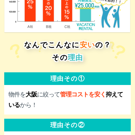
なんで
こんなに
安い
の？
その
理由
理由その①
物件を
大阪
に絞って
管理コスト
を
安く
抑えて
いる
から！
理由その②