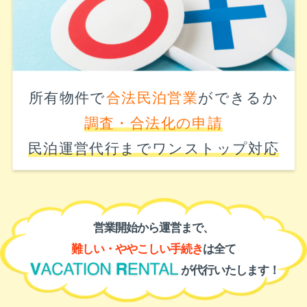
所有物件で
合法民泊営業
ができるか
調査・合法化の申請
民泊運営代行までワンストップ対応
営業開始
から
運営
まで、
難しい・ややこしい手続き
は全て
が代行いたします！