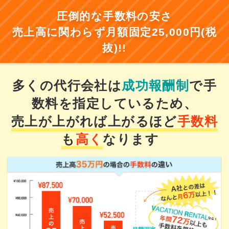
圧倒的な手数料の安さ
売上高に関わらず
月額固定
25,000
円
(税
抜)
!!
多くの代行会社は
成功報酬制
で
手
数料
を指定しているため、
売上が上がれば上がるほど
手数料
も
高く
なります