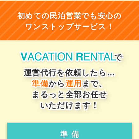
初めて
の
民泊営業
でも
安心
の
ワンストップサービス！
で
運営代行を依頼したら…
準備
から
運用
まで、
まるっと全部
お任せ
いただけます！
準備