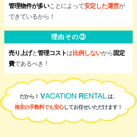
管理物件が多い
ことによって
安定した運営
が
できているから！
理由その③
売り上げ
と
管理コスト
は
比例しない
から
固定
費
であるべき！
だから！
は、
格安
の
手数料
でも
安心
してお任せいただけます！