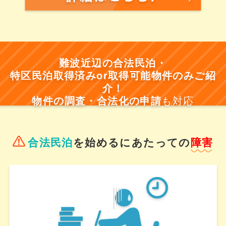
難波近辺の合法民泊・
特区民泊取得済みor取得可能物件のみご紹
介！
物件の調査・合法化の申請
も対応
合法民泊
を始めるにあたっての
障害