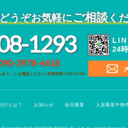
ご相談
どうぞ
お気軽に
く
08-1293
LI
24
090-3978-4618
をみて」とお電話ください
/
営業時間 9:00-17:00
代行とは？
お知らせ
会社概要
入居募集中物
Copyright© 2018 VACATION RENTAL Co., Ltd.
ALL Rights Reserved.